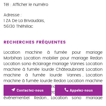
Tél :
Afficher le numéro
Adresse :
1 ZA De La Brivaudais
,
56130
Théhillac
RECHERCHES FRÉQUENTES
Location machine à fumée pour mariage
Morbihan
Location mobilier pour mariage Redon
Location sono éclairage mariage Vannes
Location
machine à fumée lourde Châteaubriant
Location
machine à fumée lourde Vannes
Location
machine à fumée lourde Redon
Location machine
à fumée lourde mariage
Location mobilier
Contactez-nous
Appelez-nous
réception mariage Redon
Location matériel
événementiel Redon
Location sono mariage
extérieur Saint-Nazaire
Location écran vidéo