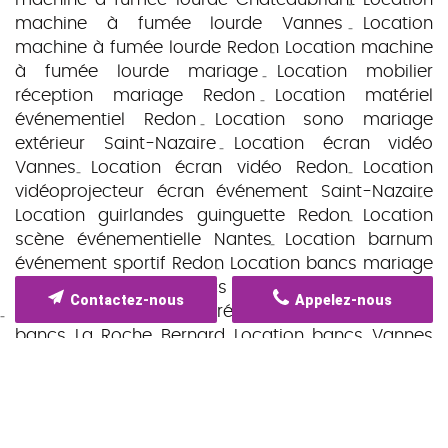
machine à fumée lourde Vannes
Location
machine à fumée lourde Redon
Location machine
à fumée lourde mariage
Location mobilier
réception mariage Redon
Location matériel
événementiel Redon
Location sono mariage
extérieur Saint-Nazaire
Location écran vidéo
Vannes
Location écran vidéo Redon
Location
vidéoprojecteur écran événement Saint-Nazaire
Location guirlandes guinguette Redon
Location
scène événementielle Nantes
Location barnum
événement sportif Redon
Location bancs mariage
morbihan
Location bancs cérémonie laïque Redon
Contactez-nous
Appelez-nous
Location tente pagode réception Redon
Location
bancs La Roche Bernard
Location bancs Vannes
Location barnum mariage Théhillac
Location talkie
walkie vannes 56
Location vaisselle saint nicolas
de redon
Location matériel éclairage soirée
Vannes
Location vidéoprojecteur événement