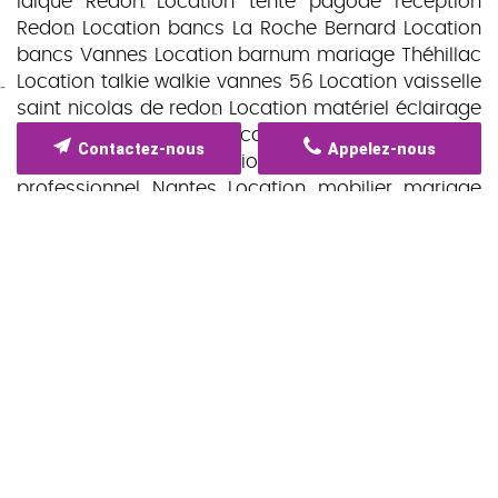
laïque Redon
Location tente pagode réception
Redon
Location bancs La Roche Bernard
Location
bancs Vannes
Location barnum mariage Théhillac
Location talkie walkie vannes 56
Location vaisselle
saint nicolas de redon
Location matériel éclairage
soirée Vannes
Location vidéoprojecteur
Contactez-nous
Appelez-nous
événement Redon
Location matériel événementiel
professionnel Nantes
Location mobilier mariage
Vannes
Location scène événementielle Vannes
Location tente événementielle pas cher Vannes
Location équipement réception extérieur Saint-
Nazaire
Location scène événement entreprise
Vannes
Prix location chapiteau Vannes 50
personnes Morbihan
Location mobilier
événementiel Vannes
Tarif location tente de
réception Vannes
Location matériel réception
Vannes
Location matériel réception La Roche-
Bernard
Location de vaisselle Nantes
Location de
barnum Vannes
Location de barnum Nantes