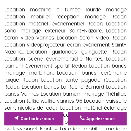
Location machine à fumée lourde mariage
Location mobilier réception mariage Redon
Location matériel événementiel Redon
Location
sono mariage extérieur Saint-Nazaire
Location
écran vidéo Vannes
Location écran vidéo Redon
Location vidéoprojecteur écran événement Saint-
Nazaire
Location guirlandes guinguette Redon
Location scène événementielle Nantes
Location
barnum événement sportif Redon
Location bancs
mariage morbihan
Location bancs cérémonie
laïque Redon
Location tente pagode réception
Redon
Location bancs La Roche Bernard
Location
bancs Vannes
Location barnum mariage Théhillac
Location talkie walkie vannes 56
Location vaisselle
saint nicolas de redon
Location matériel éclairage
soirée Vannes
Location vidéoprojecteur
Contactez-nous
Appelez-nous
événement Redon
Location matériel événementiel
professionnel Nantes
Location mobilier mariage