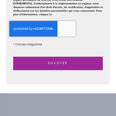
ÉVÈNEMENTS). Conformément à la réglementation en vigueur, vous
disposez notamment d'un droit d'accès, de rectification, d'opposition et
d'effacement sur les données personnelles qui vous concernent. Pour
plus d’informations, cliquez
ici
.
*
Champs obligatoires