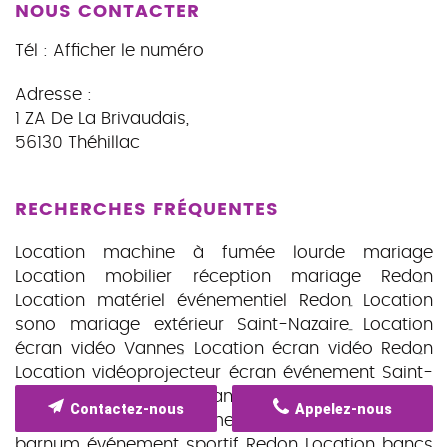
NOUS CONTACTER
Tél :
Afficher le numéro
Adresse :
1 ZA De La Brivaudais
,
56130
Théhillac
RECHERCHES FRÉQUENTES
Location machine à fumée lourde mariage
Location mobilier réception mariage Redon
Location matériel événementiel Redon
Location
sono mariage extérieur Saint-Nazaire
Location
écran vidéo Vannes
Location écran vidéo Redon
Location vidéoprojecteur écran événement Saint-
Nazaire
Location guirlandes guinguette Redon
Contactez-nous
Appelez-nous
Location scène événementielle Nantes
Location
barnum événement sportif Redon
Location bancs