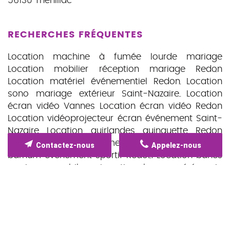
56130
Théhillac
RECHERCHES FRÉQUENTES
Location machine à fumée lourde mariage
Location mobilier réception mariage Redon
Location matériel événementiel Redon
Location
sono mariage extérieur Saint-Nazaire
Location
écran vidéo Vannes
Location écran vidéo Redon
Location vidéoprojecteur écran événement Saint-
Nazaire
Location guirlandes guinguette Redon
Location scène événementielle Nantes
Location
Contactez-nous
Appelez-nous
barnum événement sportif Redon
Location bancs
mariage morbihan
Location bancs cérémonie
laïque Redon
Location tente pagode réception
Redon
Location bancs La Roche Bernard
Location
bancs Vannes
Location barnum mariage Théhillac
Location talkie walkie vannes 56
Location vaisselle
saint nicolas de redon
Location matériel éclairage