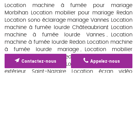
Location machine à fumée pour mariage
Morbihan
Location mobilier pour mariage Redon
Location sono éclairage mariage Vannes
Location
machine à fumée lourde Châteaubriant
Location
machine à fumée lourde Vannes
Location
machine à fumée lourde Redon
Location machine
à fumée lourde mariage
Location mobilier
réception mariage Redon
Location matériel
Contactez-nous
Appelez-nous
événementiel Redon
Location sono mariage
extérieur Saint-Nazaire
Location écran vidéo
Vannes
Location écran vidéo Redon
Location
vidéoprojecteur écran événement Saint-Nazaire
Location guirlandes guinguette Redon
Location
scène événementielle Nantes
Location barnum
événement sportif Redon
Location bancs mariage
morbihan
Location bancs cérémonie laïque Redon
Location tente pagode réception Redon
Location
bancs La Roche Bernard
Location bancs Vannes