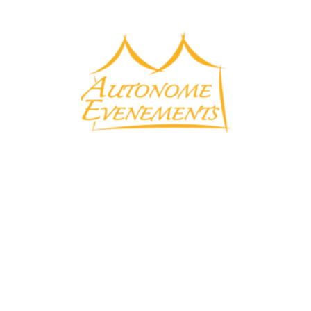
REMORQUE FRI
110 €
Description
Permet de maintenir vos
grande capacité de st